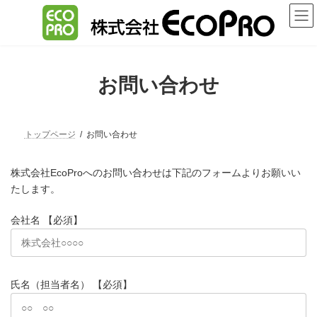
コ
ナ
ン
ビ
テ
ゲ
ン
ー
ツ
シ
へ
ョ
お問い合わせ
ス
ン
キ
に
ッ
移
プ
動
トップページ
お問い合わせ
株式会社EcoProへのお問い合わせは下記のフォームよりお願いい
たします。
会社名 【必須】
氏名（担当者名） 【必須】